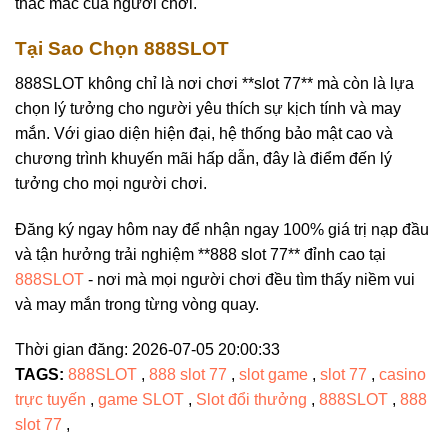
thắc mắc của người chơi.
Tại Sao Chọn 888SLOT
888SLOT không chỉ là nơi chơi **slot 77** mà còn là lựa
chọn lý tưởng cho người yêu thích sự kịch tính và may
mắn. Với giao diện hiện đại, hệ thống bảo mật cao và
chương trình khuyến mãi hấp dẫn, đây là điểm đến lý
tưởng cho mọi người chơi.
Đăng ký ngay hôm nay để nhận ngay 100% giá trị nạp đầu
và tận hưởng trải nghiệm **888 slot 77** đỉnh cao tại
888SLOT
- nơi mà mọi người chơi đều tìm thấy niềm vui
và may mắn trong từng vòng quay.
Thời gian đăng: 2026-07-05 20:00:33
TAGS:
888SLOT
,
888 slot 77
,
slot game
,
slot 77
,
casino
trực tuyến
,
game SLOT
,
Slot đổi thưởng
,
888SLOT
,
888
slot 77
,