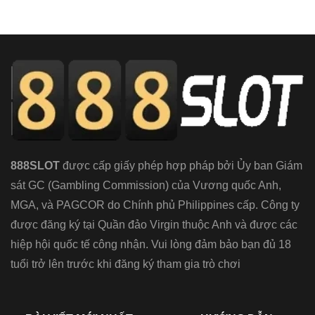
888SLOT
được cấp giấy phép hợp pháp bởi Ủy ban Giám
sát GC (Gambling Commission) của Vương quốc Anh,
MGA, và PAGCOR do Chính phủ Philippines cấp. Công ty
được đăng ký tại Quần đảo Virgin thuộc Anh và được các
hiệp hội quốc tế công nhận. Vui lòng đảm bảo bạn đủ 18
tuổi trở lên trước khi đăng ký tham gia trò chơi