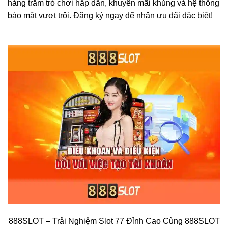
hàng trăm trò chơi hấp dẫn, khuyến mãi khủng và hệ thống
bảo mật vượt trội. Đăng ký ngay để nhận ưu đãi đặc biệt!
888SLOT – Trải Nghiệm Slot 77 Đỉnh Cao Cùng 888SLOT