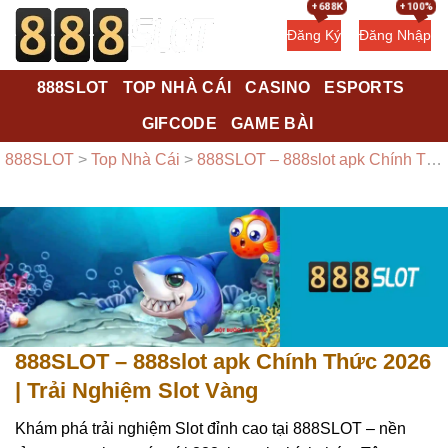
Đăng Ký
Đăng Nhập
888SLOT
TOP NHÀ CÁI
CASINO
ESPORTS
GIFCODE
GAME BÀI
888SLOT
>
Top Nhà Cái
>
888SLOT – 888slot apk Chính Thức 2026 | Trải Nghiệm Slot Vàng
888SLOT – 888slot apk Chính Thức 2026
| Trải Nghiệm Slot Vàng
Khám phá trải nghiệm Slot đỉnh cao tại 888SLOT – nền