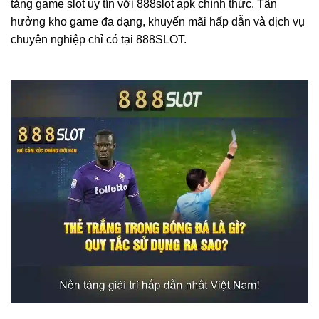
tảng game slot uy tín với 888slot apk chính thức. Tận
hưởng kho game đa dạng, khuyến mãi hấp dẫn và dịch vụ
chuyên nghiệp chỉ có tại 888SLOT.