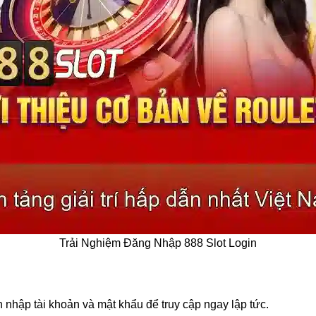
Trải Nghiệm Đăng Nhập 888 Slot Login
 nhập tài khoản và mật khẩu để truy cập ngay lập tức.