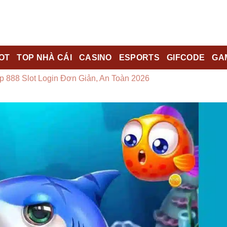
OT
TOP NHÀ CÁI
CASINO
ESPORTS
GIFCODE
GA
 888 Slot Login Đơn Giản, An Toàn 2026