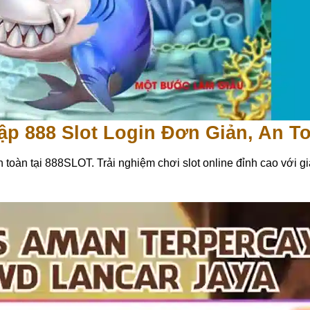
p 888 Slot Login Đơn Giản, An T
àn tại 888SLOT. Trải nghiệm chơi slot online đỉnh cao với gia