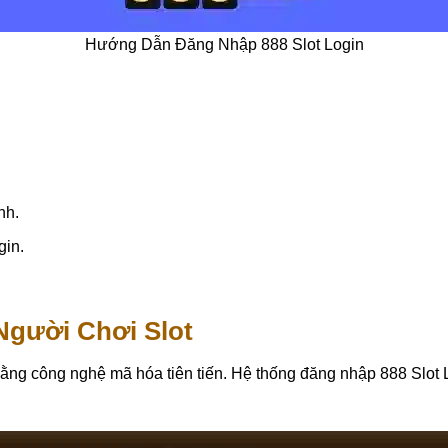
Hướng Dẫn Đăng Nhập 888 Slot Login
nh.
gin.
gười Chơi Slot
ng công nghệ mã hóa tiên tiến. Hệ thống đăng nhập 888 Slot L